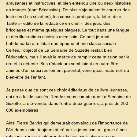
amusantes et instructives, et bien entendu une ou deux histoires
en images (dont Bécassine). De plus s’ajoutaient le courrier des
lectrices (Les suzettes), les conseils pratiques, la lettre de «
Tante »- édito de la rédactrice en chef -, des jeux, des
bricolages et même quelques blagues. Le tout dans une langue
et des illustrations choisies avec soin. Ce petit journal
hebdomadaire reflètait une époque et une classe sociale.
Certes, l’objectif de La Semaine de Suzette restait bien
l’éducation, mais il avait le mérite de remplir cette mission par le
rire et la détente. Ses rédacteurs semblaient en outre être
animés d’un souci réellement parental, voire quasi maternel, du
bien-être de l’enfant.
Je pense que ce sont ces choix éditoriaux de ce livre jeunesse,
qui en a fait le succès. Rendez-vous compte que La Semaine de
Suzette, a été vendu, dans l’entre-deux-guerres, à près de 200
000 exemplaires !
Ainsi Pierre Belvès qui demeurait convaincu de l’importance de
l’Art dans la vie, toujours attiré par la jeunesse, a, grace à ses
relations, réussi à intégrer des fiches explicatives de ses