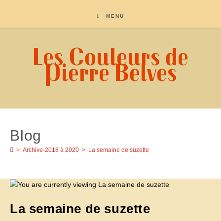
Skip
to
MENU
content
Les Couleurs de
Pierre Belves
Blog
>
Archive-2018 à 2020
>
La semaine de suzette
La semaine de suzette