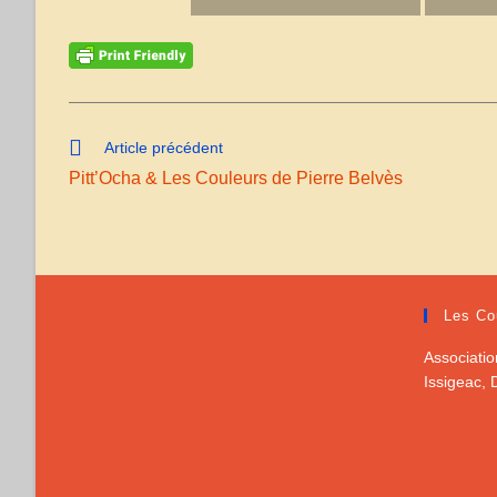
Read
Article précédent
more
Pitt’Ocha & Les Couleurs de Pierre Belvès
articles
Les Co
Associatio
Issigeac,