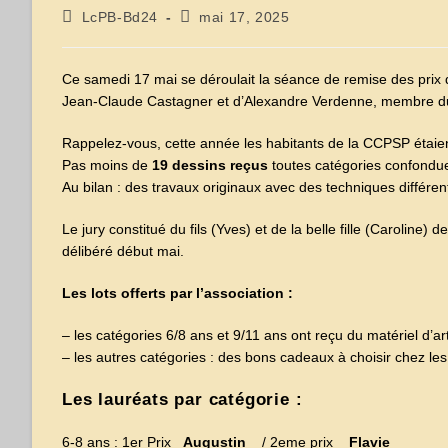
Auteur/autrice
Publication
LcPB-Bd24
mai 17, 2025
de
publiée :
la
publication :
Ce samedi 17 mai se déroulait la séance de remise des prix 
Jean-Claude Castagner et d’Alexandre Verdenne, membre du
Rappelez-vous, cette année les habitants de la CCPSP étaient
Pas moins de
19 dessins reçus
toutes catégories confondu
Au bilan : des travaux originaux avec des techniques différen
Le jury constitué du fils (Yves) et de la belle fille (Caroline
délibéré début mai.
Les lots offerts par l’association :
– les catégories 6/8 ans et 9/11 ans ont reçu du matériel d’art
– les autres catégories : des bons cadeaux à choisir chez le
Les lauréats par catégorie :
6-8 ans : 1er Prix
Augustin
/ 2eme prix
Flavie