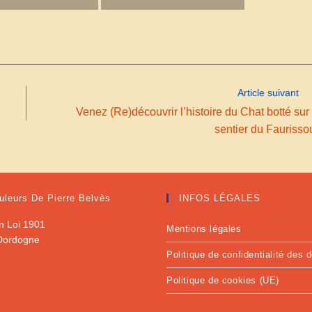
Article suivant
Venez (Re)découvrir l’histoire du Chat botté sur 
sentier du Faurissou
uleurs De Pierre Belvès
INFOS LÉGALES
n Loi 1901
Mentions légales
 Dordogne
Politique de confidentialité des
Politique de cookies (UE)