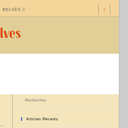
E BELVÈS
lves
Articles Récents