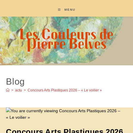
Skip
to
MENU
content
Les Couleurs de
Pierre Belves
Blog
>
actu
>
Concours Arts Plastiques 2026 – « Le voilier »
Concours Arts Plastiques 2026