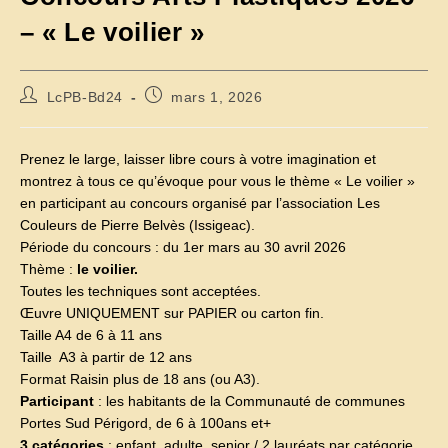
– « Le voilier »
Auteur/autrice
Publication
LcPB-Bd24
mars 1, 2026
de
publiée :
la
publication :
Prenez le large, laisser libre cours à votre imagination et
montrez à tous ce qu’évoque pour vous le thème « Le voilier »
en participant au concours organisé par l’association Les
Couleurs de Pierre Belvès (Issigeac).
Période du concours : du 1er mars au 30 avril 2026
Thème :
le voilier.
Toutes les techniques sont acceptées.
Œuvre UNIQUEMENT sur PAPIER ou carton fin.
Taille A4 de 6 à 11 ans
Taille A3 à partir de 12 ans
Format Raisin plus de 18 ans (ou A3).
Participant
: les habitants de la Communauté de communes
Portes Sud Périgord, de 6 à 100ans et+
3 catégories
: enfant, adulte, senior / 2 lauréats par catégorie