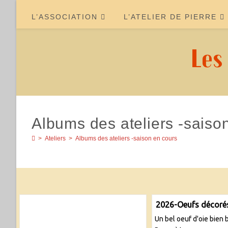
Skip
to
L’ASSOCIATION
L’ATELIER DE PIERRE
content
Les
Albums des ateliers -saiso
>
Ateliers
>
Albums des ateliers -saison en cours
2026-Oeufs décoré
Un bel oeuf d'oie bien 