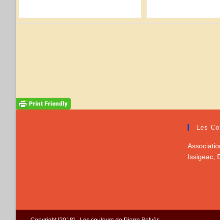
Les Co
Associatio
Issigeac,