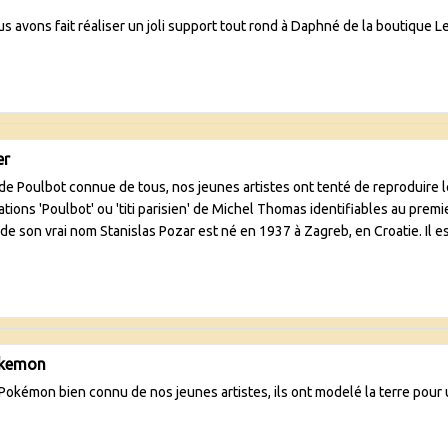
us avons fait réaliser un joli support tout rond à Daphné de la boutique L
er
de Poulbot connue de tous, nos jeunes artistes ont tenté de reproduire l
tions 'Poulbot' ou 'titi parisien' de Michel Thomas identifiables au prem
e son vrai nom Stanislas Pozar est né en 1937 à Zagreb, en Croatie. Il e
okemon
Pokémon bien connu de nos jeunes artistes, ils ont modelé la terre pour 