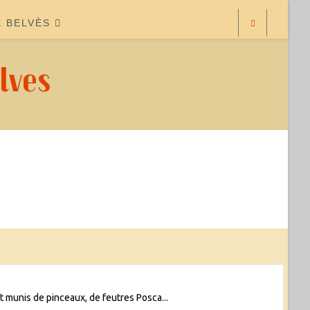
E BELVÈS
lves
t munis de pinceaux, de feutres Posca...