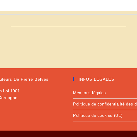
———————————————————————————
uleurs De Pierre Belvès
INFOS LÉGALES
n Loi 1901
Mentions légales
 Dordogne
Politique de confidentialité des
Politique de cookies (UE)