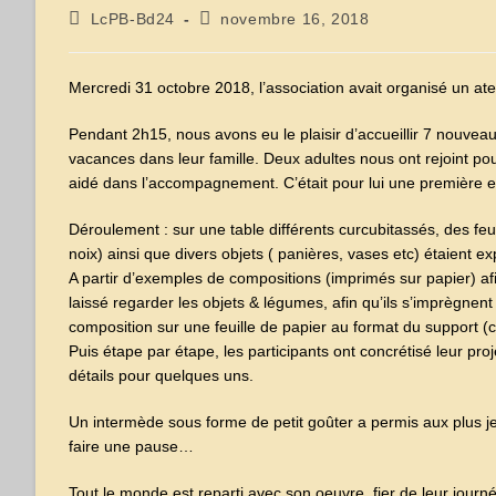
Auteur/autrice
Publication
LcPB-Bd24
novembre 16, 2018
de
publiée :
la
publication :
Mercredi 31 octobre 2018, l’association avait organisé un ate
Pendant 2h15, nous avons eu le plaisir d’accueillir 7 nouveau
vacances dans leur famille. Deux adultes nous ont rejoint po
aidé dans l’accompagnement. C’était pour lui une première 
Déroulement : sur une table différents curcubitassés, des fe
noix) ainsi que divers objets ( panières, vases etc) étaient e
A partir d’exemples de compositions (imprimés sur papier) afi
laissé regarder les objets & légumes, afin qu’ils s’imprègnen
composition sur une feuille de papier au format du support (ca
Puis étape par étape, les participants ont concrétisé leur pro
détails pour quelques uns.
Un intermède sous forme de petit goûter a permis aux plus j
faire une pause…
Tout le monde est reparti avec son oeuvre, fier de leur journ