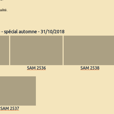
alité.
e - spécial automne - 31/10/2018
SAM 2536
SAM 2538
SAM 2537