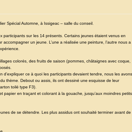
lier Spécial Automne, à Issigeac – salle du conseil.
x participants sur les 14 présents. Certains jeunes étaient venus en
ur accompagner un jeune. L’une a réalisée une peinture, l’autre nous a
expérience.
uillages colorés, des fruits de saison (pommes, châtaignes avec coque,
xposés.
n d’expliquer ce à quoi les participants devaient tendre, nous les avon
t du thème. Debout ou assis, ils ont dessiné une esquisse de leur
rton toilé type F3).
jet papier en traçant et colorant à la gouache, jusqu’aux moindres petits
eunes de se détendre. Les plus assidus ont souhaité terminer avant de
ée.