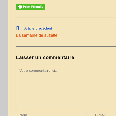
Read
Article précédent
more
La semaine de suzette
articles
Laisser un commentaire
Comment
Enter
Enter