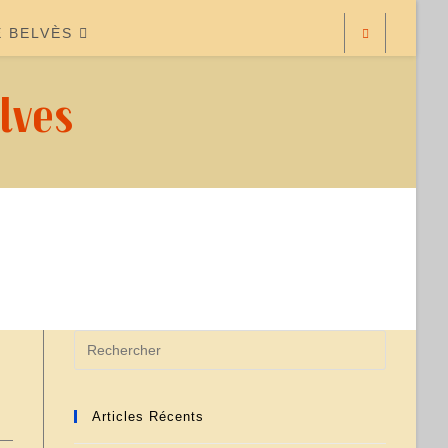
E BELVÈS
lves
Articles Récents