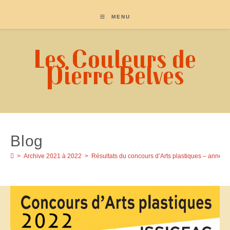
Skip
to
MENU
content
Les Couleurs de
Pierre Belves
Blog
>
Archive 2021 à 2022
>
Résultats du concours d’Arts plastiques – année