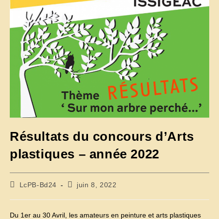
Résultats du concours d’Arts
plastiques – année 2022
Auteur/autrice
Publication
LcPB-Bd24
juin 8, 2022
de
publiée :
la
publication :
Du 1er au 30 Avril, les amateurs en peinture et arts plastiques