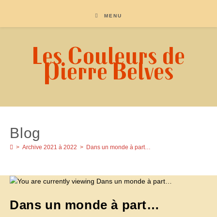
Skip
to
MENU
content
Les Couleurs de
Pierre Belves
Blog
>
Archive 2021 à 2022
>
Dans un monde à part…
Dans un monde à part…