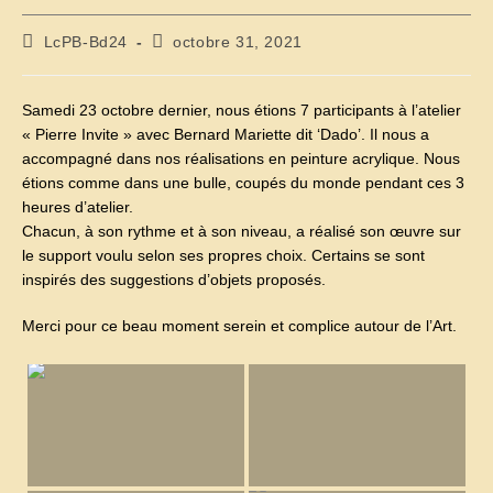
Auteur/autrice
Publication
LcPB-Bd24
octobre 31, 2021
de
publiée :
la
publication :
Samedi 23 octobre dernier, nous étions 7 participants à l’atelier
« Pierre Invite » avec Bernard Mariette dit ‘Dado’. Il nous a
accompagné dans nos réalisations en peinture acrylique. Nous
étions comme dans une bulle, coupés du monde pendant ces 3
heures d’atelier.
Chacun, à son rythme et à son niveau, a réalisé son œuvre sur
le support voulu selon ses propres choix. Certains se sont
inspirés des suggestions d’objets proposés.
Merci pour ce beau moment serein et complice autour de l’Art.