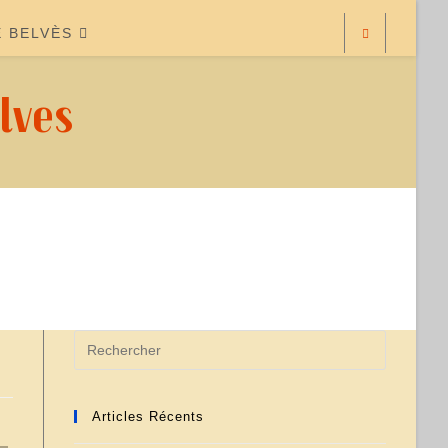
E BELVÈS
lves
Articles Récents