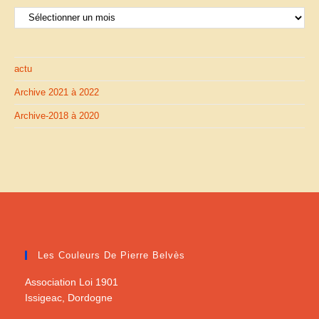
Articles
actu
Archive 2021 à 2022
Archive-2018 à 2020
Les Couleurs De Pierre Belvès
Association Loi 1901
Issigeac, Dordogne