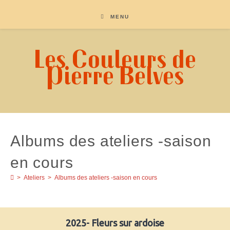
Skip
to
MENU
content
Les Couleurs de
Pierre Belves
Albums des ateliers -saison
en cours
>
Ateliers
>
Albums des ateliers -saison en cours
2025- Fleurs sur ardoise